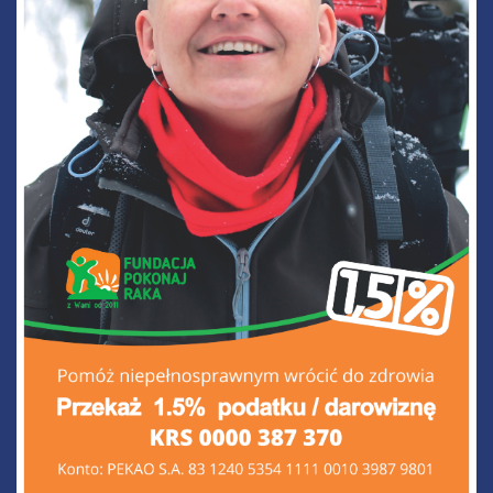
31
Dzwony Życia i Nadziei w Lublinie – symbole nadziei,
siły i nowych początków 🔔💙
To był wyjątkowy dzień pełen emocji, wzruszeń i
MAR
nadziei. W Uniwersyteckim Szpitalu Klinicznym Nr 1
w Lublinie odbyła się uroczystość odsłonięcia
Dzwonów Życia i Nadziei, ufundowanych przez
Fundację Pokonaj raka....
04
Dzwon Życia zabrzmiał w Narodowym Instytucie
Onkologii w Warszawie
Dzwon Życia zabrzmiał w Narodowym Instytucie
LUT
Onkologii w Warszawie...
01
Dzwon ŻYCIA w Centrum Onkologii Wojewódzkiego
Szpitala Zespolonego w Płocku
Trzy symboliczne uderzenia w Dzwon Życia
PAŹ
wybrzmiały 1 października 2025 roku w Centrum
Onkologii Wojewódzkiego Szpitala Zespolonego w
Płocku. To wyjątkowy moment dla pacjentów,
personelu medycznego oraz wszystkich osób, które
każdego dnia towarzyszą chorym onkologicznie w
drodze przez leczenie....