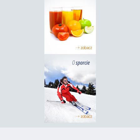
Dzwon Życia – wyjątkowy symbol zakończenia
trudnego etapu leczenia i początku nowego
rozdziału dla pacjentów onkologicznych....
31
Dzwony Życia i Nadziei w Lublinie – symbole nadziei,
siły i nowych początków 🔔💙
To był wyjątkowy dzień pełen emocji, wzruszeń i
MAR
nadziei. W Uniwersyteckim Szpitalu Klinicznym Nr 1
w Lublinie odbyła się uroczystość odsłonięcia
Dzwonów Życia i Nadziei, ufundowanych przez
Fundację Pokonaj raka....
04
Dzwon Życia zabrzmiał w Narodowym Instytucie
Onkologii w Warszawie
Dzwon Życia zabrzmiał w Narodowym Instytucie
LUT
Onkologii w Warszawie...
01
Dzwon ŻYCIA w Centrum Onkologii Wojewódzkiego
Szpitala Zespolonego w Płocku
Trzy symboliczne uderzenia w Dzwon Życia
PAŹ
wybrzmiały 1 października 2025 roku w Centrum
Onkologii Wojewódzkiego Szpitala Zespolonego w
Płocku. To wyjątkowy moment dla pacjentów,