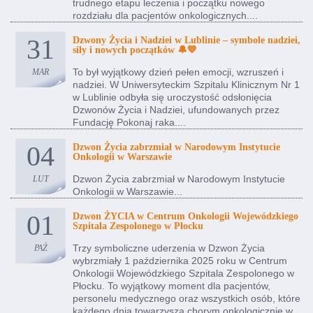
trudnego etapu leczenia i początku nowego
rozdziału dla pacjentów onkologicznych....
31
Dzwony Życia i Nadziei w Lublinie – symbole nadziei,
siły i nowych początków 🔔💙
To był wyjątkowy dzień pełen emocji, wzruszeń i
MAR
nadziei. W Uniwersyteckim Szpitalu Klinicznym Nr 1
w Lublinie odbyła się uroczystość odsłonięcia
Dzwonów Życia i Nadziei, ufundowanych przez
Fundację Pokonaj raka....
04
Dzwon Życia zabrzmiał w Narodowym Instytucie
Onkologii w Warszawie
Dzwon Życia zabrzmiał w Narodowym Instytucie
LUT
Onkologii w Warszawie...
01
Dzwon ŻYCIA w Centrum Onkologii Wojewódzkiego
Szpitala Zespolonego w Płocku
Trzy symboliczne uderzenia w Dzwon Życia
PAŹ
wybrzmiały 1 października 2025 roku w Centrum
Onkologii Wojewódzkiego Szpitala Zespolonego w
Płocku. To wyjątkowy moment dla pacjentów,
personelu medycznego oraz wszystkich osób, które
każdego dnia towarzyszą chorym onkologicznie w