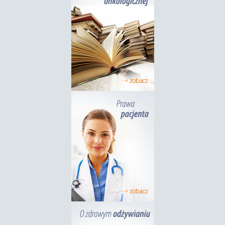
22
Katarzyna Gulczyńska powołana na członka Komisji
Bioetycznej OIL w Warszawie, kadencja 2026/ 2031
Podczas drugiego posiedzenia Okręgowa Izba
MAJ
Lekarska w Warszawie im. prof. Jana Nielubowicza
X kadencji, które odbyło się 6 maja 2026 r., podjęto
uchwały dotyczące dalszego tworzenia struktur
Okręgowej Izby Lekarskiej w Warszawie....
14
X Onko Tour 2026 - Razem dla Zdrowia
Dla nas, to wielki zaszczyt zaprosić osoby z
MAJ
doświadczeniem onkologicznym do udziału w
projekcie #OnkoTour 2026 – Razem dla Zdrowia....
11
Dzwon Życia zabrzmiał w Specjalistycznym Szpitalu
im. Alfreda Sokołowskiego w Wałbrzychu.
To był dzień pełen emocji, wzruszeń i prawdziwej
KWI
nadziei. W Specjalistycznym Szpitalu im. dra Alfreda
Sokołowskiego w Wałbrzychu uroczyście zabrzmiał