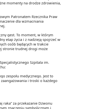
 ważne momenty na drodze zdrowienia,
orowym Patronatem Rzecznika Praw
 znaczenie dla wzmacniania
ej.
iczny gest. To moment, w którym
 etap życia i z nadzieją spojrzeć w
nnych osób będących w trakcie
ej stronie trudnej drogi może
Specjalistycznego Szpitala im.
chu:
ego zespołu medycznego. Jest to
, zaangażowania i troski o każdego
naj raka” za przekazanie Dzwonu
nym znaczeniu symbolicznym i