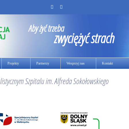
Aby żyć trzeba
zwyciężyć strach
Projekty
Partnerzy
Wesprzyj nas
Kontakt
listycznym Szpitalu im. Alfreda Sokołowskiego