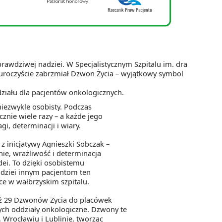
 prawdziwej nadziei.
W Specjalistycznym Szpitalu im. dra
uroczyście zabrzmiał Dzwon Życia – wyjątkowy symbol
działu dla pacjentów onkologicznych.
iezwykle osobisty. Podczas
znie wiele razy – a każde jego
gi, determinacji i wiary.
z inicjatywy Agnieszki Sobczak –
nie, wrażliwość i determinacja
idei. To dzięki osobistemu
adziei innym pacjentom ten
ce w wałbrzyskim szpitalu.
uż 29 Dzwonów Życia do placówek
ych oddziały onkologiczne. Dzwony te
 Wrocławiu i Lublinie, tworząc