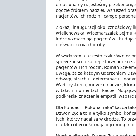
emocjonalnym. Jesteśmy przekonani, ż
będzie źródłem nadziei, wzruszeń oraz 
Pacjentów, ich rodzin i całego persone
Z okazji inauguracji okolicznościowy l
Wielichowska, Wicemarszałek Sejmu RP,
które wzmacniają pacjentów i budują 
doświadczenia choroby.
W wydarzeniu uczestniczyli również p
społeczności lokalnej, którzy podkreśla
pacjentów i ich rodzin. Roman Szełeme
uwagę, że za każdym uderzeniem Dzwo
odwagi, strachu i determinacji. Leona
Wałbrzyskiego, mówił o nadziei, która
w takich momentach. Kacper Nogajczy
podkreślał znaczenie empatii, wsparcia
Dla Fundacji „Pokonaj raka” każda ta
Dzwon Życia to nie tylko symbol końca 
tych, którzy nadal są w drodze. To pr
i ludzka obecność mają ogromną moc
Niech wałbrzyski Dzwon Życia rozbrzmie