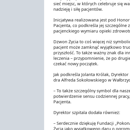
sieć miejsc, w których celebruje się
nadzieję i siłę pacjentów.
Inicjatywa realizowana jest pod Hon
Pacjenta, co podkreśla jej szczególne
pacjenckiego wymiaru opieki zdrowotn
Dzwon Życia to coś więcej niż symbol
pacjent może zamknąć wyjątkowo trudny
przyszłość. To także ważny znak dla i
leczenia – przypomnienie, że po drugi
czekać nowy początek.
Jak podkreśla Jolanta Królak, Dyrektor 
dra Alfreda Sokołowskiego w Wałbrzy
– To także szczególny symbol dla nasz
potwierdzenie sensu codziennej pracy
Pacjenta.
Dyrektor szpitala dodała również:
– Serdecznie dziękuję Fundacji „Poko
Życia jako wyjątkowego daru o ogrom