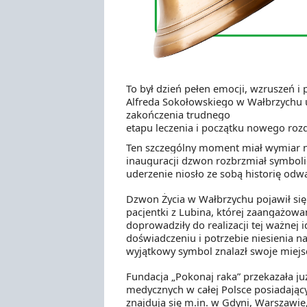
To był dzień pełen emocji, wzruszeń i
Alfreda Sokołowskiego w Wałbrzychu
zakończenia trudnego
etapu leczenia i początku nowego roz
Ten szczególny moment miał wymiar n
inauguracji dzwon rozbrzmiał symbolic
uderzenie niosło ze sobą historię odwa
Dzwon Życia w Wałbrzychu pojawił się 
pacjentki z Lubina, której zaangażowa
doprowadziły do realizacji tej ważnej 
doświadczeniu i potrzebie niesienia n
wyjątkowy symbol znalazł swoje miejs
Fundacja „Pokonaj raka” przekazała j
medycznych w całej Polsce posiadając
znajdują się m.in. w Gdyni, Warszawie,