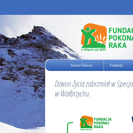
Strona Główna
Fundacja
Dzwon Życia zabrzmiał w Specja
w Wałbrzychu.