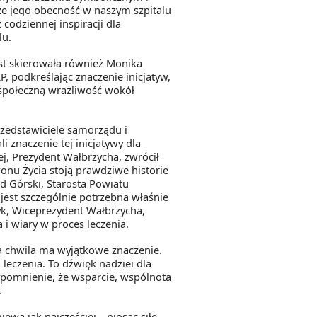
e jego obecność w naszym szpitalu
codziennej inspiracji dla
lu.
ist skierowała również Monika
 podkreślając znaczenie inicjatyw,
społeczną wrażliwość wokół
rzedstawiciele samorządu i
li znaczenie tej inicjatywy dla
j, Prezydent Wałbrzycha, zwrócił
nu Życia stoją prawdziwe historie
rd Górski, Starosta Powiatu
 jest szczególnie potrzebna właśnie
k, Wiceprezydent Wałbrzycha,
 i wiary w proces leczenia.
ka chwila ma wyjątkowe znaczenie.
leczenia. To dźwięk nadziei dla
zypomnienie, że wsparcie, wspólnota
.
wa jak najczęściej – niosąc siłę,