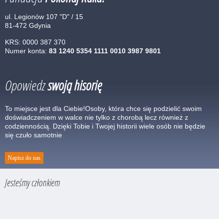
ul. Legionów 107 "D" / 15
81-472 Gdynia
KRS: 0000 387 370
Numer konta:
83 1240 5354 1111 0010 3987 9801
Opowiedz
swoją hisorię
To miejsce jest dla Ciebie!Osoby, która chce się podzielić swoim
doświadczeniem w walce nie tylko z chorobą lecz również z
codziennością. Dzięki Tobie i Twojej historii wiele osób nie będzie
się czuło samotnie
Napisz do nas
Jesteśmy członkiem