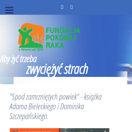
Aby żyć trzeba
zwyciężyć strach
"Spod zamrzniętych powiek" - książka
Adama Bieleckiego i Dominika
Szczepańskiego.