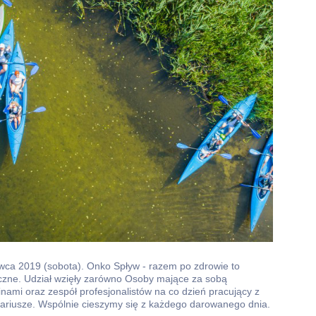
wca 2019 (sobota). Onko Spływ - razem po zdrowie to
czne. Udział wzięły zarówno Osoby mające za sobą
ami oraz zespół profesjonalistów na co dzień pracujący z
tariusze. Wspólnie cieszymy się z każdego darowanego dnia.