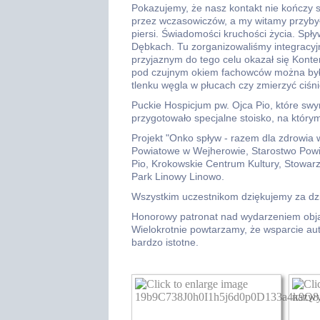
Pokazujemy, że nasz kontakt nie kończy s
przez wczasowiczów, a my witamy przybył
piersi. Świadomości kruchości życia. Spł
Dębkach. Tu zorganizowaliśmy integracyj
przyjaznym do tego celu okazał się Konte
pod czujnym okiem fachowców można było
tlenku węgla w płucach czy zmierzyć ciśni
Puckie Hospicjum pw. Ojca Pio, które swy
przygotowało specjalne stoisko, na którym
Projekt "Onko spływ - razem dla zdrowia
Powiatowe w Wejherowie, Starostwo Powi
Pio, Krokowskie Centrum Kultury, Stowarz
Park Linowy Linowo.
Wszystkim uczestnikom dziękujemy za dzi
Honorowy patronat nad wydarzeniem objął
Wielokrotnie powtarzamy, że wsparcie au
bardzo istotne.