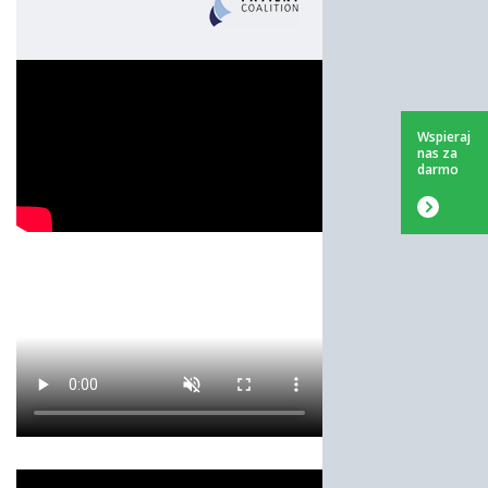
Wspieraj
nas za
darmo