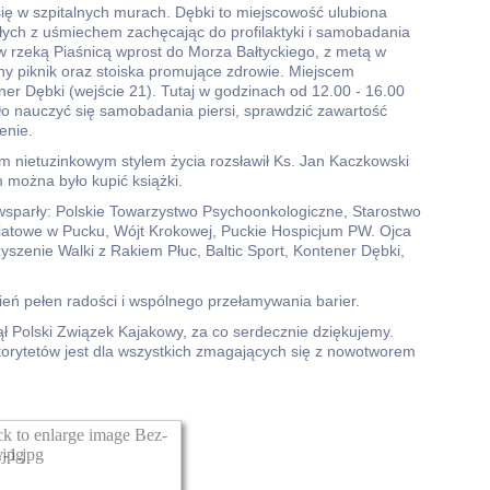
ię w szpitalnych murach. Dębki to miejscowość ulubiona
ych z uśmiechem zachęcając do profilaktyki i samobadania
yw rzeką Piaśnicą wprost do Morza Bałtyckiego, z metą w
ny piknik oraz stoiska promujące zdrowie. Miejscem
ner Dębki (wejście 21). Tutaj w godzinach od 12.00 - 16.00
 nauczyć się samobadania piersi, sprawdzić zawartość
enie.
m nietuzinkowym stylem życia rozsławił Ks. Jan Kaczkowski
 można było kupić książki.
 wsparły: Polskie Towarzystwo Psychoonkologiczne, Starostwo
atowe w Pucku, Wójt Krokowej, Puckie Hospicjum PW. Ojca
yszenie Walki z Rakiem Płuc, Baltic Sport, Kontener Dębki,
eń pełen radości i wspólnego przełamywania barier.
 Polski Związek Kajakowy, za co serdecznie dziękujemy.
torytetów jest dla wszystkich zmagających się z nowotworem