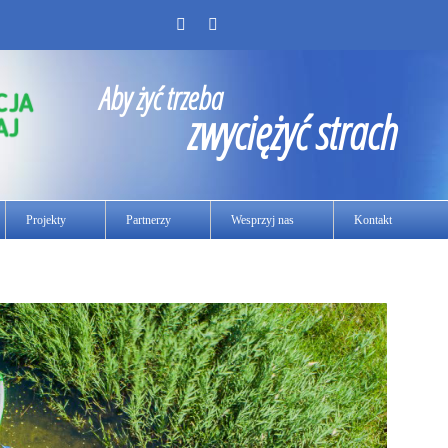
Aby żyć trzeba
zwyciężyć strach
Projekty
Partnerzy
Wesprzyj nas
Kontakt