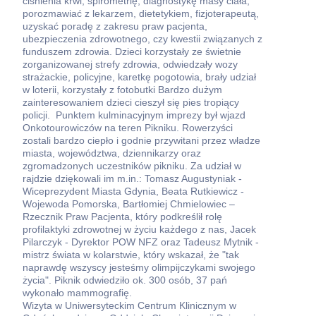
ciśnienia krwi, spirometrię, diagnostykę masy ciała,
porozmawiać z lekarzem, dietetykiem, fizjoterapeutą,
uzyskać poradę z zakresu praw pacjenta,
ubezpieczenia zdrowotnego, czy kwestii związanych z
funduszem zdrowia. Dzieci korzystały ze świetnie
zorganizowanej strefy zdrowia, odwiedzały wozy
strażackie, policyjne, karetkę pogotowia, brały udział
w loterii, korzystały z fotobutki Bardzo dużym
zainteresowaniem dzieci cieszył się pies tropiący
policji. Punktem kulminacyjnym imprezy był wjazd
Onkotourowiczów na teren Pikniku. Rowerzyści
zostali bardzo ciepło i godnie przywitani przez władze
miasta, województwa, dziennikarzy oraz
zgromadzonych uczestników pikniku. Za udział w
rajdzie dziękowali im m.in.: Tomasz Augustyniak -
Wiceprezydent Miasta Gdynia, Beata Rutkiewicz -
Wojewoda Pomorska, Bartłomiej Chmielowiec –
Rzecznik Praw Pacjenta, który podkreślił rolę
profilaktyki zdrowotnej w życiu każdego z nas, Jacek
Pilarczyk - Dyrektor POW NFZ oraz Tadeusz Mytnik -
mistrz świata w kolarstwie, który wskazał, że "tak
naprawdę wszyscy jesteśmy olimpijczykami swojego
życia". Piknik odwiedziło ok. 300 osób, 37 pań
wykonało mammografię.
Wizyta w Uniwersyteckim Centrum Klinicznym w