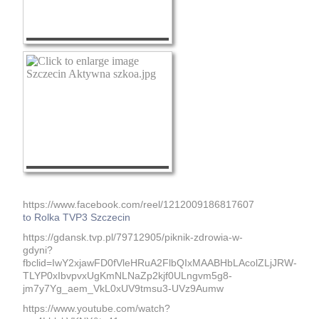
https://www.facebook.com/reel/1212009186817607
to Rolka TVP3 Szczecin
https://gdansk.tvp.pl/79712905/piknik-zdrowia-w-
gdyni?
fbclid=IwY2xjawFD0fVleHRuA2FlbQIxMAABHbLAcolZLjJRW-
TLYP0xIbvpvxUgKmNLNaZp2kjf0ULngvm5g8-
jm7y7Yg_aem_VkL0xUV9tmsu3-UVz9Aumw
https://www.youtube.com/watch?