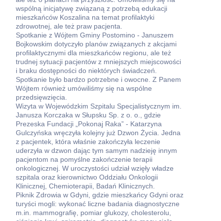
wspólną inicjatywę związaną z potrzebą edukacji
mieszkańców Koszalina na temat profilaktyki
zdrowotnej, ale też praw pacjenta.
Spotkanie z Wójtem Gminy Postomino - Januszem
Bojkowskim dotyczyło planów związanych z akcjami
profilaktycznymi dla mieszkańców regionu, ale też
trudnej sytuacji pacjentów z mniejszych miejscowości
i braku dostępności do niektórych świadczeń.
Spotkanie było bardzo potrzebne i owocne. Z Panem
Wójtem również umówiliśmy się na wspólne
przedsięwzięcia.
Wizyta w Wojewódzkim Szpitalu Specjalistycznym im.
Janusza Korczaka w Słupsku Sp. z o. o., gdzie
Prezeska Fundacji „Pokonaj Raka” - Katarzyna
Gulczyńska wręczyła kolejny już Dzwon Życia. Jedna
z pacjentek, która właśnie zakończyła leczenie
uderzyła w dzwon dając tym samym nadzieję innym
pacjentom na pomyślne zakończenie terapii
onkologicznej. W uroczystości udział wzięły władze
szpitala oraz kierownictwo Oddziału Onkologii
Klinicznej, Chemioterapii, Badań Klinicznych.
Piknik Zdrowia w Gdyni, gdzie mieszkańcy Gdyni oraz
turyści mogli: wykonać liczne badania diagnostyczne
m.in. mammografię, pomiar glukozy, cholesterolu,