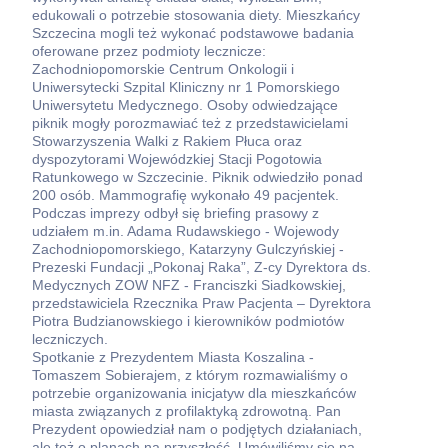
edukowali o potrzebie stosowania diety. Mieszkańcy
Szczecina mogli też wykonać podstawowe badania
oferowane przez podmioty lecznicze:
Zachodniopomorskie Centrum Onkologii i
Uniwersytecki Szpital Kliniczny nr 1 Pomorskiego
Uniwersytetu Medycznego. Osoby odwiedzające
piknik mogły porozmawiać też z przedstawicielami
Stowarzyszenia Walki z Rakiem Płuca oraz
dyspozytorami Wojewódzkiej Stacji Pogotowia
Ratunkowego w Szczecinie. Piknik odwiedziło ponad
200 osób. Mammografię wykonało 49 pacjentek.
Podczas imprezy odbył się briefing prasowy z
udziałem m.in. Adama Rudawskiego - Wojewody
Zachodniopomorskiego, Katarzyny Gulczyńskiej -
Prezeski Fundacji „Pokonaj Raka”, Z-cy Dyrektora ds.
Medycznych ZOW NFZ - Franciszki Siadkowskiej,
przedstawiciela Rzecznika Praw Pacjenta – Dyrektora
Piotra Budzianowskiego i kierowników podmiotów
leczniczych.
Spotkanie z Prezydentem Miasta Koszalina -
Tomaszem Sobierajem, z którym rozmawialiśmy o
potrzebie organizowania inicjatyw dla mieszkańców
miasta związanych z profilaktyką zdrowotną. Pan
Prezydent opowiedział nam o podjętych działaniach,
ale też o planach na przyszłość. Umówiliśmy się na