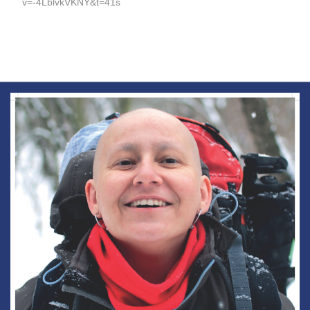
v=-4LblvkVKNY&t=41s