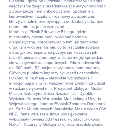
Gdańsku, gdzie na Oddziale Chemioterapii Dziennej
wręczyliśmy zdjęcia przedstawiające aktywności osób
z doświadczeniem onkologicznym. Spotkanie z
kierownictwem szpitala i rozmowy z pacjentami,
którzy aktualnie przebywają na oddziale było bardzo
udane, ale też pełne wzruszeń.
Meta! czyli Piknik Zdrowia w Elblągu, gdzie
mieszkańcy miasta mogli wykonać badania
diagnostyczne, porozmawiać o tym jak zachować
organizm w dobrej formie, co to jest zbilansowana
dieta, jak profesjonalnie pozbyć się kleszcza i jak
udzielić pierwszej pomocy, a dzieci mogły sprawdzić
się w aktywnościach sportowych. Piknik odwiedziło
ok. 300 osób, 52 pacjentki wykonały mammografię.
Głównym punktem imprezy był wjazd uczestników
Onkotouru na metę – niezwykle wzruszająca i
emocjonująca chwila. Naszym rowerzystom za udział
w rajdzie dziękował min. Prezydent Elbląga - Michał
Missan, Katarzyna Dośla-Szcześniak - Dyrektor
Wydziału Zdrowia Warmińsko-Mazurskiego Urzędu
Wojewódzkiego, Joanna Eljasiak Zastępca Dyrektora
ds. Służb Mundurowych Warmińsko-Mazurskiego OW
NFZ. Pełne wzruszeń słowa podziękowania
wybrzmiały również od Prezeski Fundacji „Pokonaj
Raka” - Katarzyny Gulczyńskiej oraz przedstawiciela