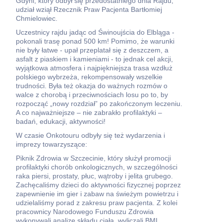
Gdyni, który odbył się przedostatniego dnia Rajdu,
udział wziął Rzecznik Praw Pacjenta Bartłomiej
Chmielowiec.
Uczestnicy rajdu jadąc od Świnoujścia do Elbląga -
pokonali trasę ponad 500 km! Pomimo, że warunki
nie były łatwe - upał przeplatał się z deszczem, a
asfalt z piaskiem i kamieniami - to jednak cel akcji,
wyjątkowa atmosfera i najpiękniejsza trasa wzdłuż
polskiego wybrzeża, rekompensowały wszelkie
trudności. Była też okazja do ważnych rozmów o
walce z chorobą i przeciwnościach losu po to, by
rozpocząć „nowy rozdział” po zakończonym leczeniu.
A co najważniejsze – nie zabrakło profilaktyki –
badań, edukacji, aktywności!
W czasie Onkotouru odbyły się też wydarzenia i
imprezy towarzyszące:
Piknik Zdrowia w Szczecinie, który służył promocji
profilaktyki chorób onkologicznych, w szczególności
raka piersi, prostaty, płuc, wątroby i jelita grubego.
Zachęcaliśmy dzieci do aktywności fizycznej poprzez
zapewnienie im gier i zabaw na świeżym powietrzu i
udzielaliśmy porad z zakresu praw pacjenta. Z kolei
pracownicy Narodowego Funduszu Zdrowia
wykonywali analizę składu ciała, wyliczali BMI,