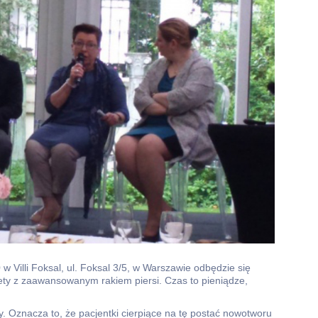
w Villi Foksal, ul. Foksal 3/5, w Warszawie odbędzie się
ety z zaawansowanym rakiem piersi. Czas to pieniądze,
y. Oznacza to, że pacjentki cierpiące na tę postać nowotworu