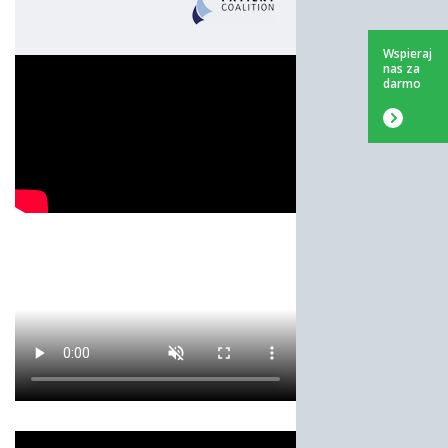
Wspieraj
nas za
darmo