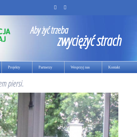
Aby żyć trzeba
zwyciężyć strach
Projekty
Partnerzy
Wesprzyj nas
Kontakt
m piersi.