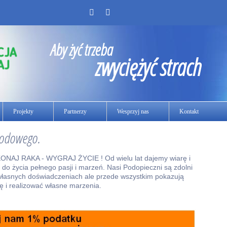
Aby żyć trzeba
zwyciężyć strach
Projekty
Partnerzy
Wesprzyj nas
Kontakt
hodowego.
AJ RAKA - WYGRAJ ŻYCIE ! Od wielu lat dajemy wiarę i
 do życia pełnego pasji i marzeń. Nasi Podopieczni są zdolni
o własnych doświadczeniach ale przede wszystkim pokazują
lę i realizować własne marzenia.