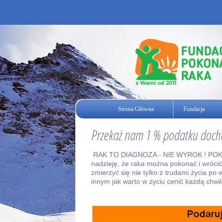
Strona Główna
Fundacja
Przekaż nam 1 % podatku doc
RAK TO DIAGNOZA - NIE WYROK ! POKON
nadzieję, że raka można pokonać i wrócić
zmierzyć się nie tylko z trudami życia p
innym jak warto w życiu cenić każdą chwi