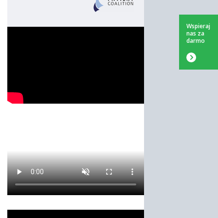
Wspieraj
nas za
darmo