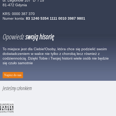
ul. Legionów 107 "D" / 15
81-472 Gdynia
KRS: 0000 387 370
Numer konta:
83 1240 5354 1111 0010 3987 9801
Opowiedz
swoją hisorię
To miejsce jest dla Ciebie!Osoby, która chce się podzielić swoim
doświadczeniem w walce nie tylko z chorobą lecz również z
codziennością. Dzięki Tobie i Twojej historii wiele osób nie będzie
się czuło samotnie
Napisz do nas
Jesteśmy członkiem