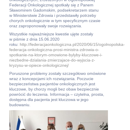
Federacji Onkologicznej spotkały się z Panem
Sławomirem Gadomskim, podsekretarzem stanu
w Ministerstwie Zdrowia i przedstawiły potrzeby
chorych onkologicznie w tym specyficznym czasie
oraz zaproponowały swoje rozwiązania.
Wszystkie najważniejsze kwestie ujęte zostały
w piśmie z dnia 15.06.2020
roku:
http://federacjaonkologiczna.pl/2020/06/15/ogolnopolska-
federacja-onkologiczna-prosi-ministra-zdrowia-o-
spotkanie-na-ktorym-omowione-bylyby-kluczowe-i-
niezbedne-dzialania-zmierzajace-do-wyjscia-z-
kryzysu-w-opiece-onkologicznej/
Poruszone problemy zostały szczegółowo omówione
wraz z koncepcjami ich rozwiązania. Poczucie
bezpieczeństwa pacjentów onkologicznych jest
kluczowe, by chorzy mogli bez obaw bezpiecznie
powrócić do leczenia. Informacja – czytelna, prosta,
dostępna dla pacjenta jest kluczowa w jego
budowaniu.