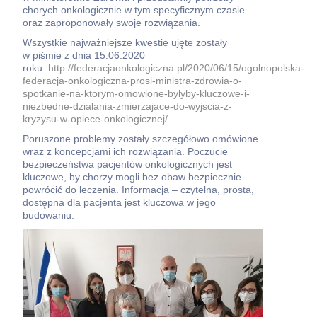
chorych onkologicznie w tym specyficznym czasie
oraz zaproponowały swoje rozwiązania.
Wszystkie najważniejsze kwestie ujęte zostały
w piśmie z dnia 15.06.2020
roku:
http://federacjaonkologiczna.pl/2020/06/15/ogolnopolska-
federacja-onkologiczna-prosi-ministra-zdrowia-o-
spotkanie-na-ktorym-omowione-bylyby-kluczowe-i-
niezbedne-dzialania-zmierzajace-do-wyjscia-z-
kryzysu-w-opiece-onkologicznej/
Poruszone problemy zostały szczegółowo omówione
wraz z koncepcjami ich rozwiązania. Poczucie
bezpieczeństwa pacjentów onkologicznych jest
kluczowe, by chorzy mogli bez obaw bezpiecznie
powrócić do leczenia. Informacja – czytelna, prosta,
dostępna dla pacjenta jest kluczowa w jego
budowaniu.